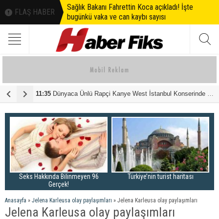
Sağlık Bakanı Fahrettin Koca açıkladı! İşte
FLAŞ HABER
bugünkü vaka ve can kaybı sayısı
11:35
Dünyaca Ünlü Rapçi Kanye West İstanbul Konserinde Rekor Kırdı!
1
Seks Hakkında Bilinmeyen 96
Türkiye’nin turist haritası
Gerçek!
Anasayfa
»
Jelena Karleusa olay paylaşımları
»
Jelena Karleusa olay paylaşımları
Jelena Karleusa olay paylaşımları