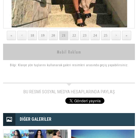
«
18
19
20
21
22
23
24
25
»
<
>
Bilgi: Klavye yön tuşlarını kullanarak galeri resimleri arasında geçiş yapabilirsiniz.
BU RESMİ SOSYAL MEDYA HESAPLARINDA PAYLAŞ
DİĞER GALERİLER